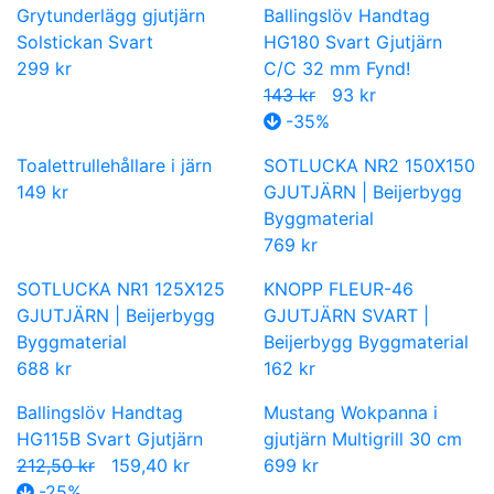
Grytunderlägg gjutjärn
Ballingslöv Handtag
Solstickan Svart
HG180 Svart Gjutjärn
299 kr
C/C 32 mm Fynd!
143 kr
93 kr
-35%
Toalettrullehållare i järn
SOTLUCKA NR2 150X150
149 kr
GJUTJÄRN | Beijerbygg
Byggmaterial
769 kr
SOTLUCKA NR1 125X125
KNOPP FLEUR-46
GJUTJÄRN | Beijerbygg
GJUTJÄRN SVART |
Byggmaterial
Beijerbygg Byggmaterial
688 kr
162 kr
Ballingslöv Handtag
Mustang Wokpanna i
HG115B Svart Gjutjärn
gjutjärn Multigrill 30 cm
212,50 kr
159,40 kr
699 kr
-25%