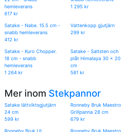
hemleverans
1 295 kr
617 kr
Satake - Nabe. 15.5 cm -
Vattenkopp gjutjärn
snabb hemleverans
299 kr
412 kr
Satake - Kuro Chopper.
Satake - Saltsten och
18 cm - snabb
plåt Himalaya 30 x 20
hemleverans
cm
1 264 kr
581 kr
Mer inom
Stekpannor
Satake lättviktsgjutjärn
Ronneby Bruk Maestro
24 cm
Grillpanna 28 cm
599 kr
679 kr
Ronneby Bruk UL
Ronneby Bruk Maestro