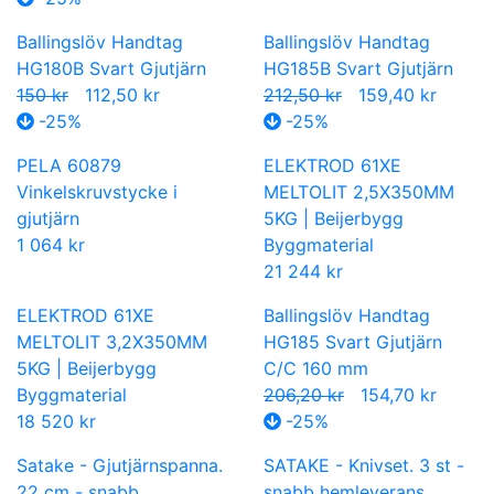
Ballingslöv Handtag
Ballingslöv Handtag
HG180B Svart Gjutjärn
HG185B Svart Gjutjärn
150 kr
112,50 kr
212,50 kr
159,40 kr
-25%
-25%
PELA 60879
ELEKTROD 61XE
Vinkelskruvstycke i
MELTOLIT 2,5X350MM
gjutjärn
5KG | Beijerbygg
1 064 kr
Byggmaterial
21 244 kr
ELEKTROD 61XE
Ballingslöv Handtag
MELTOLIT 3,2X350MM
HG185 Svart Gjutjärn
5KG | Beijerbygg
C/C 160 mm
Byggmaterial
206,20 kr
154,70 kr
18 520 kr
-25%
Satake - Gjutjärnspanna.
SATAKE - Knivset. 3 st -
22 cm - snabb
snabb hemleverans