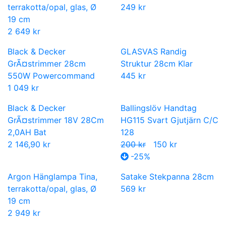
terrakotta/opal, glas, Ø
249 kr
19 cm
2 649 kr
Black & Decker
GLASVAS Randig
GrÃ¤strimmer 28cm
Struktur 28cm Klar
550W Powercommand
445 kr
1 049 kr
Black & Decker
Ballingslöv Handtag
GrÃ¤strimmer 18V 28Cm
HG115 Svart Gjutjärn C/C
2,0AH Bat
128
2 146,90 kr
200 kr
150 kr
-25%
Argon Hänglampa Tina,
Satake Stekpanna 28cm
terrakotta/opal, glas, Ø
569 kr
19 cm
2 949 kr