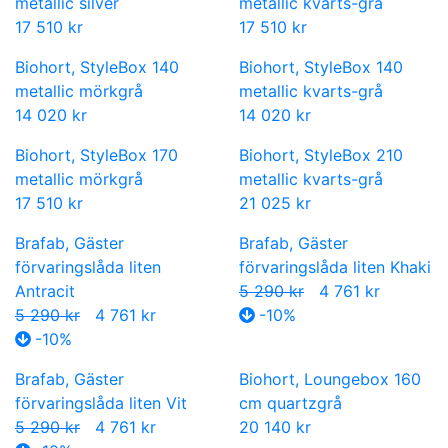
metallic silver
metallic kvarts-grå
17 510 kr
17 510 kr
Biohort, StyleBox 140
Biohort, StyleBox 140
metallic mörkgrå
metallic kvarts-grå
14 020 kr
14 020 kr
Biohort, StyleBox 170
Biohort, StyleBox 210
metallic mörkgrå
metallic kvarts-grå
17 510 kr
21 025 kr
Brafab, Gäster
Brafab, Gäster
förvaringslåda liten
förvaringslåda liten Khaki
Antracit
5 290 kr
4 761 kr
5 290 kr
4 761 kr
-10%
-10%
Brafab, Gäster
Biohort, Loungebox 160
förvaringslåda liten Vit
cm quartzgrå
5 290 kr
4 761 kr
20 140 kr