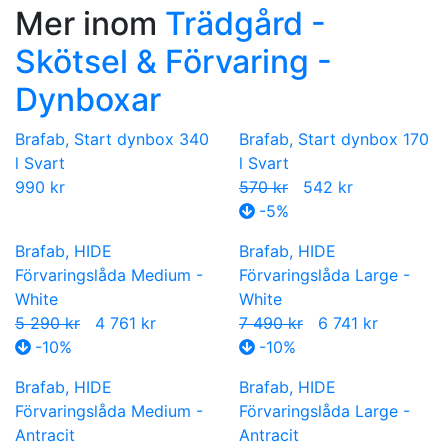
Mer inom
Trädgård -
Skötsel & Förvaring -
Dynboxar
Brafab, Start dynbox 340
Brafab, Start dynbox 170
l Svart
l Svart
990 kr
570 kr
542 kr
-5%
Brafab, HIDE
Brafab, HIDE
Förvaringslåda Medium -
Förvaringslåda Large -
White
White
5 290 kr
4 761 kr
7 490 kr
6 741 kr
-10%
-10%
Brafab, HIDE
Brafab, HIDE
Förvaringslåda Medium -
Förvaringslåda Large -
Antracit
Antracit