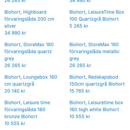
26 265 kr
34 990 kr
Biohort, Highboard
Biohort, LeisureTime Box
förvaringslåda 200 cm
100 Quartzgrå Biohort
silver
5 265 kr
34 990 kr
Biohort, StoreMax 160
Biohort, StoreMax 160
förvaringslåda quartz
förvaringslåda metallic
grey
grey
26 265 kr
26 265 kr
Biohort, Loungebox 160
Biohort, Redskapsbod
cm quartzgrå
150cm quartzgrå Biohort
20 140 kr
15 765 kr
Biohort, Leisure time
Biohort, Leisuretime box
förvaringslåda 180
160 high white Biohort
bronze Biohort
10 555 kr
10 555 kr