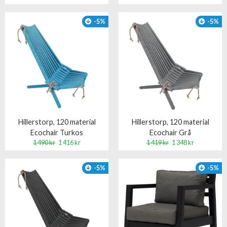
-5%
-5%
Hillerstorp, 120 material
Hillerstorp, 120 material
Ecochair Turkos
Ecochair Grå
1 490 kr
1 416 kr
1 419 kr
1 348 kr
-5%
-5%