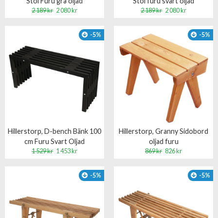
Stol Furu grå oljad
Stol furu svart oljad
2 189 kr
2 080 kr
2 189 kr
2 080 kr
-5%
-5%
Hillerstorp, D-bench Bänk 100
Hillerstorp, Granny Sidobord
cm Furu Svart Oljad
oljad furu
1 529 kr
1 453 kr
869 kr
826 kr
-5%
-5%