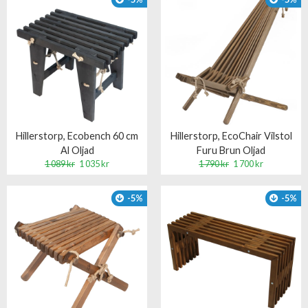
Hillerstorp, Ecobench 60 cm
Hillerstorp, EcoChair Vilstol
Al Oljad
Furu Brun Oljad
1 089 kr
1 035 kr
1 790 kr
1 700 kr
-5%
-5%