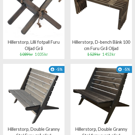
Hillerstorp, Lilli fotpall Furu
Hillerstorp, D-bench Bänk 100
Oljad Grå
cm Furu Grå Oljad
1 089 kr
1 035 kr
1 529 kr
1 453 kr
-5%
-5%
Hillerstorp, Double Granny
Hillerstorp, Double Granny