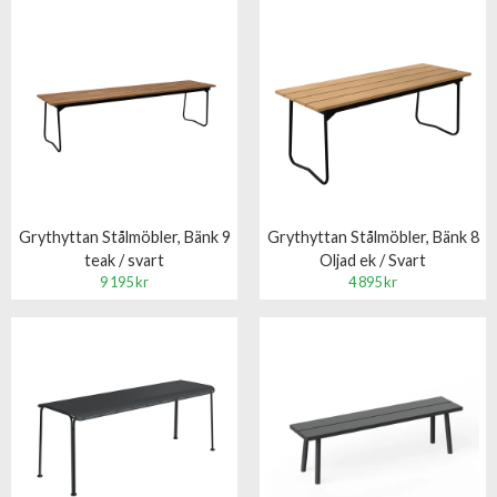
Grythyttan Stålmöbler, Bänk 9
Grythyttan Stålmöbler, Bänk 8
teak / svart
Oljad ek / Svart
9 195 kr
4 895 kr