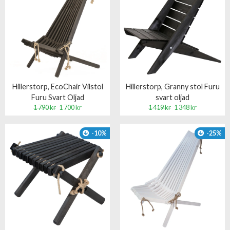
Hillerstorp, EcoChair Vilstol
Hillerstorp, Granny stol Furu
Furu Svart Oljad
svart oljad
1 790 kr
1 700 kr
1 419 kr
1 348 kr
-10%
-25%