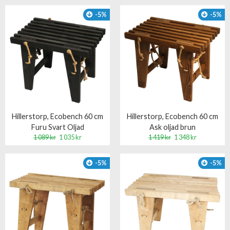
-5%
-5%
Hillerstorp, Ecobench 60 cm
Hillerstorp, Ecobench 60 cm
Furu Svart Oljad
Ask oljad brun
1 089 kr
1 035 kr
1 419 kr
1 348 kr
-5%
-5%