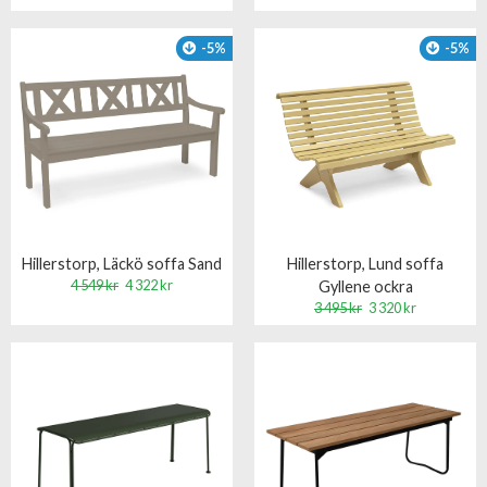
-5%
-5%
Hillerstorp, Läckö soffa Sand
Hillerstorp, Lund soffa
4 549 kr
4 322 kr
Gyllene ockra
3 495 kr
3 320 kr