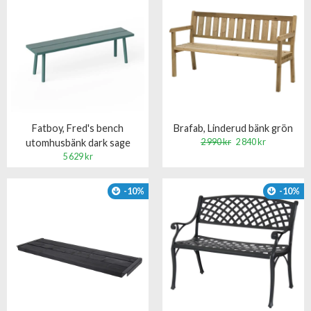
Fatboy, Fred's bench
Brafab, Linderud bänk grön
2 990 kr
2 840 kr
utomhusbänk dark sage
5 629 kr
-10%
-10%