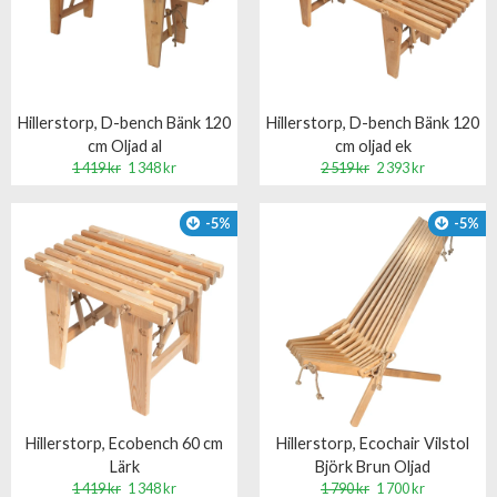
Hillerstorp, D-bench Bänk 120
Hillerstorp, D-bench Bänk 120
cm Oljad al
cm oljad ek
1 419 kr
1 348 kr
2 519 kr
2 393 kr
-5%
-5%
Hillerstorp, Ecobench 60 cm
Hillerstorp, Ecochair Vilstol
Lärk
Björk Brun Oljad
1 419 kr
1 348 kr
1 790 kr
1 700 kr