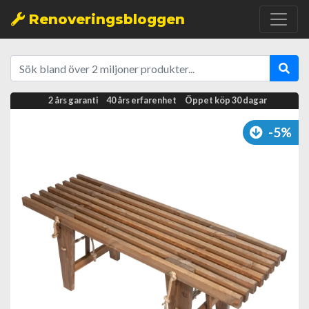
Renoveringsbloggen
2 års garanti
40 års erfarenhet
Öppet köp 30 dagar
-5%