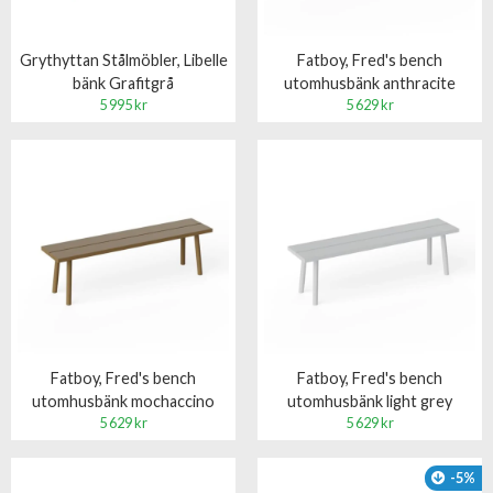
Grythyttan Stålmöbler, Libelle
Fatboy, Fred's bench
bänk Grafitgrå
utomhusbänk anthracite
5 995 kr
5 629 kr
Fatboy, Fred's bench
Fatboy, Fred's bench
utomhusbänk mochaccino
utomhusbänk light grey
5 629 kr
5 629 kr
-5%