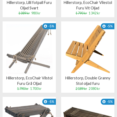
Hillerstorp, Lilli fotpall Furu
Hillerstorp, EcoChair Vilestol
Oljad Svart
Furu Vit Oljad
1 089 kr
980 kr
1 790 kr
1 342 kr
-5%
-5%
Hillerstorp, EcoChair Vilstol
Hillerstorp, Double Granny
Furu Grå Oljad
Stol oljad furu
1 790 kr
1 700 kr
2 189 kr
2 080 kr
-5%
-5%