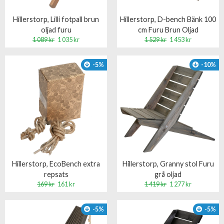
Hillerstorp, Lilli fotpall brun
Hillerstorp, D-bench Bänk 100
oljad furu
cm Furu Brun Oljad
1 089 kr
1 035 kr
1 529 kr
1 453 kr
-5%
-10%
Hillerstorp, EcoBench extra
Hillerstorp, Granny stol Furu
repsats
grå oljad
169 kr
161 kr
1 419 kr
1 277 kr
-5%
-5%