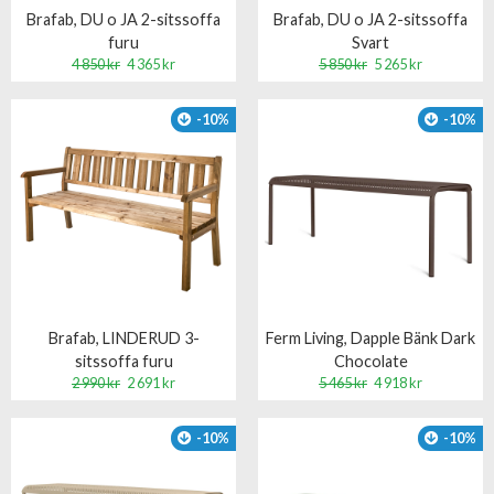
Brafab, DU o JA 2-sitssoffa
Brafab, DU o JA 2-sitssoffa
furu
Svart
4 850 kr
4 365 kr
5 850 kr
5 265 kr
-10%
-10%
Brafab, LINDERUD 3-
Ferm Living, Dapple Bänk Dark
sitssoffa furu
Chocolate
2 990 kr
2 691 kr
5 465 kr
4 918 kr
-10%
-10%