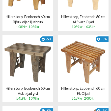
Hillerstorp, Ecobench 60 cm
Hillerstorp, Ecobench 60 cm
Björk oljad ljusbrun
Al Svart Oljad
1 089 kr
1 035 kr
1 089 kr
1 035 kr
-5%
-5%
Hillerstorp, Ecobench 60 cm
Hillerstorp, Ecobench 60 cm
Ask oljad grå
Ek Oljad
1 419 kr
1 348 kr
2 189 kr
2 080 kr
-5%
-5%