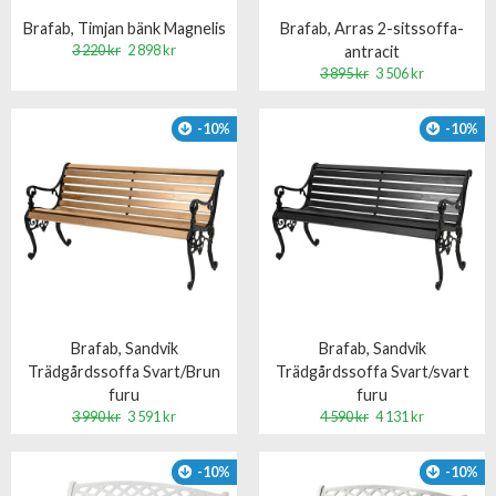
Brafab, Timjan bänk Magnelis
Brafab, Arras 2-sitssoffa-
3 220 kr
2 898 kr
antracit
3 895 kr
3 506 kr
-10%
-10%
Brafab, Sandvik
Brafab, Sandvik
Trädgårdssoffa Svart/Brun
Trädgårdssoffa Svart/svart
furu
furu
3 990 kr
3 591 kr
4 590 kr
4 131 kr
-10%
-10%