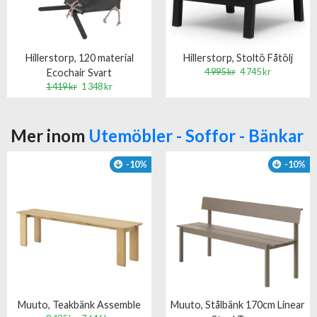
Hillerstorp, 120 material
Hillerstorp, Stoltö Fåtölj
4 995 kr
4 745 kr
Ecochair Svart
1 419 kr
1 348 kr
Mer inom
Utemöbler - Soffor - Bänkar
-10%
-10%
Muuto, Teakbänk Assemble
Muuto, Stålbänk 170cm Linear