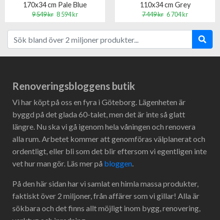
170x34 cm Pale Blue
110x34 cm Grey
9 549 kr
8 594 kr
7 449 kr
6 704 kr
Renoveringsbloggens butik
Vi har köpt på oss en fyra i Göteborg. Lägenheten är
byggd på det glada 60-talet, men det är inte så glatt
längre. Nu ska vi gå igenom hela våningen och renovera
alla rum. Arbetet kommer att genomföras välplanerat och
ordentligt, eller bli som det blir eftersom vi egentligen inte
vet hur man gör. Läs mer på
bloggen
.
På den här sidan har vi samlat en himla massa produkter,
faktiskt över 2 miljoner, från affärer som vi gillar! Alla är
sökbara och det finns allt möjligt inom bygg, renovering,