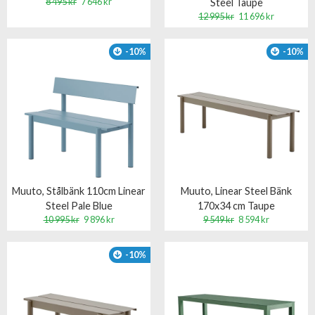
8 495 kr
7 646 kr
Steel Taupe
12 995 kr
11 696 kr
-10%
-10%
Muuto, Stålbänk 110cm Linear
Muuto, Linear Steel Bänk
Steel Pale Blue
170x34 cm Taupe
10 995 kr
9 896 kr
9 549 kr
8 594 kr
-10%