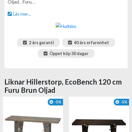
Oljad. . Furu. . .
Läs mer...
2 års garanti
40 års erfarenhet
Öppet köp 30 dagar
Liknar Hillerstorp, EcoBench 120 cm
Furu Brun Oljad
-5%
-5%