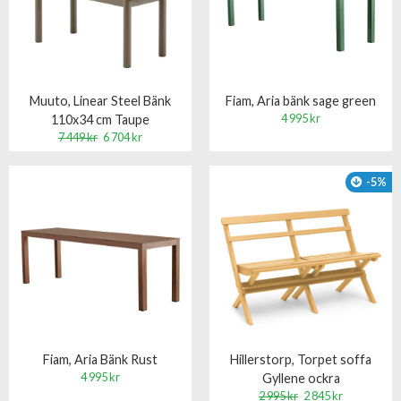
Muuto, Linear Steel Bänk
Fiam, Aria bänk sage green
4 995 kr
110x34 cm Taupe
7 449 kr
6 704 kr
-5%
Fiam, Aria Bänk Rust
Hillerstorp, Torpet soffa
4 995 kr
Gyllene ockra
2 995 kr
2 845 kr