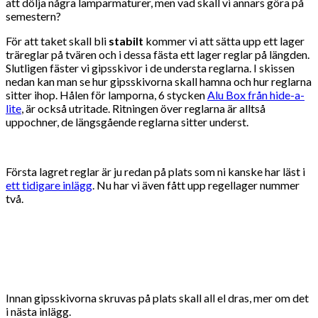
att dölja några lamparmaturer, men vad skall vi annars göra på
semestern?
För att taket skall bli
stabilt
kommer vi att sätta upp ett lager
träreglar på tvären och i dessa fästa ett lager reglar på längden.
Slutligen fäster vi gipsskivor i de understa reglarna. I skissen
nedan kan man se hur gipsskivorna skall hamna och hur reglarna
sitter ihop. Hålen för lamporna, 6 stycken
Alu Box från hide-a-
lite
, är också utritade. Ritningen över reglarna är alltså
uppochner, de längsgående reglarna sitter underst.
Första lagret reglar är ju redan på plats som ni kanske har läst i
ett tidigare inlägg
. Nu har vi även fått upp regellager nummer
två.
Innan gipsskivorna skruvas på plats skall all el dras, mer om det
i nästa inlägg.