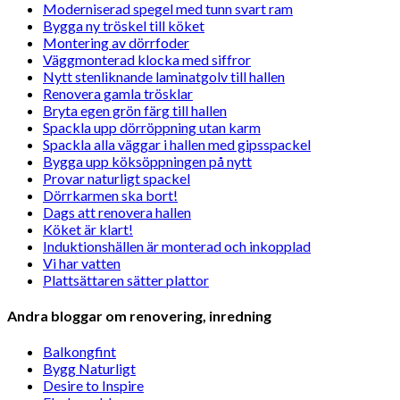
Moderniserad spegel med tunn svart ram
Bygga ny tröskel till köket
Montering av dörrfoder
Väggmonterad klocka med siffror
Nytt stenliknande laminatgolv till hallen
Renovera gamla trösklar
Bryta egen grön färg till hallen
Spackla upp dörröppning utan karm
Spackla alla väggar i hallen med gipsspackel
Bygga upp köksöppningen på nytt
Provar naturligt spackel
Dörrkarmen ska bort!
Dags att renovera hallen
Köket är klart!
Induktionshällen är monterad och inkopplad
Vi har vatten
Plattsättaren sätter plattor
Andra bloggar om renovering, inredning
Balkongfint
Bygg Naturligt
Desire to Inspire