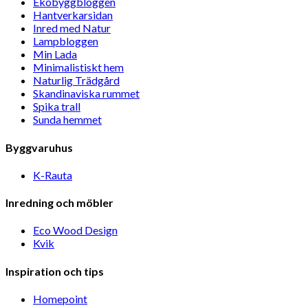
Ekobyggbloggen
Hantverkarsidan
Inred med Natur
Lampbloggen
Min Lada
Minimalistiskt hem
Naturlig Trädgård
Skandinaviska rummet
Spika trall
Sunda hemmet
Byggvaruhus
K-Rauta
Inredning och möbler
Eco Wood Design
Kvik
Inspiration och tips
Homepoint