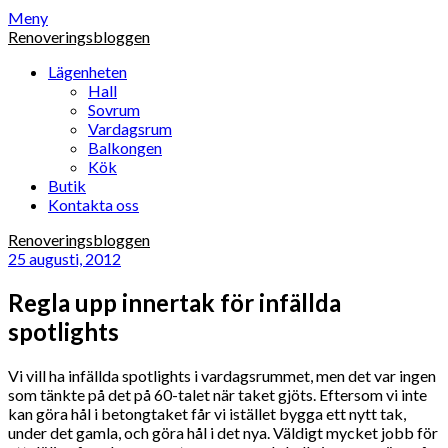
Hoppa
Meny
till
Renoveringsbloggen
innehåll
Lägenheten
Hall
Sovrum
Vardagsrum
Balkongen
Kök
Butik
Kontakta oss
Renoveringsbloggen
25 augusti, 2012
Regla upp innertak för infällda
spotlights
Vi vill ha infällda spotlights i vardagsrummet, men det var ingen
som tänkte på det på 60-talet när taket gjöts. Eftersom vi inte
kan göra hål i betongtaket får vi istället bygga ett nytt tak,
under det gamla, och göra hål i det nya. Väldigt mycket jobb för