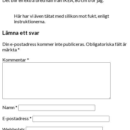
Det blir en extra bred häll från IKEA, 80 cm tror jag.
Här har vi även tätat med silikon mot fukt, enligt
instruktionerna.
Lämna ett svar
Din e-postadress kommer inte publiceras.
Obligatoriska fält är
märkta
*
Kommentar
*
Namn
*
E-postadress
*
Webbplats