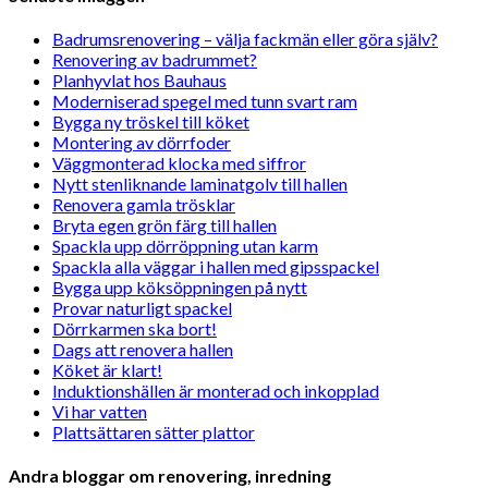
Badrumsrenovering – välja fackmän eller göra själv?
Renovering av badrummet?
Planhyvlat hos Bauhaus
Moderniserad spegel med tunn svart ram
Bygga ny tröskel till köket
Montering av dörrfoder
Väggmonterad klocka med siffror
Nytt stenliknande laminatgolv till hallen
Renovera gamla trösklar
Bryta egen grön färg till hallen
Spackla upp dörröppning utan karm
Spackla alla väggar i hallen med gipsspackel
Bygga upp köksöppningen på nytt
Provar naturligt spackel
Dörrkarmen ska bort!
Dags att renovera hallen
Köket är klart!
Induktionshällen är monterad och inkopplad
Vi har vatten
Plattsättaren sätter plattor
Andra bloggar om renovering, inredning