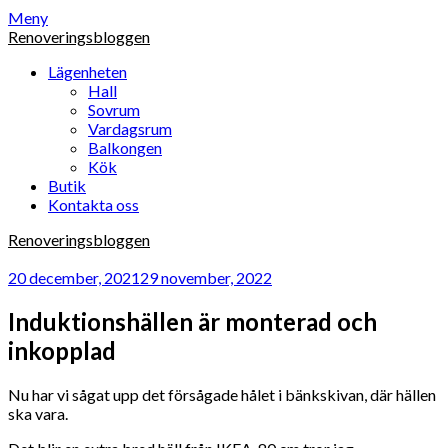
Hoppa
Meny
till
Renoveringsbloggen
innehåll
Lägenheten
Hall
Sovrum
Vardagsrum
Balkongen
Kök
Butik
Kontakta oss
Renoveringsbloggen
20 december, 2021
29 november, 2022
Induktionshällen är monterad och
inkopplad
Nu har vi sågat upp det försågade hålet i bänkskivan, där hällen
ska vara.