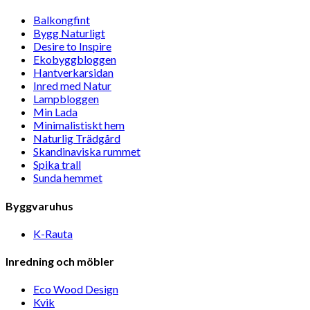
Balkongfint
Bygg Naturligt
Desire to Inspire
Ekobyggbloggen
Hantverkarsidan
Inred med Natur
Lampbloggen
Min Lada
Minimalistiskt hem
Naturlig Trädgård
Skandinaviska rummet
Spika trall
Sunda hemmet
Byggvaruhus
K-Rauta
Inredning och möbler
Eco Wood Design
Kvik