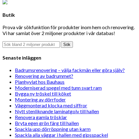
Butik
Prova vår sökfunktion för produkter inom hem och renovering.
Vi har samlat över 2 miljoner produkter i vår databas!
Sök
Senaste inläggen
Badrumsrenovering – välja fackmän eller göra själv?
Renovering av badrummet?
Planhyvlat hos Bauhaus
Moderniserad spegel med tunn svart ram
Bygga ny tröskel till köket
Montering av dörrfoder
Väggmonterad klocka med siffror
Nytt stenliknande laminatgolv till hallen
Renovera gamla trösklar
Bryta egen grön färg till hallen
Spackla upp dörröppning utan karm
Spackla alla väggar i hallen med gipsspackel