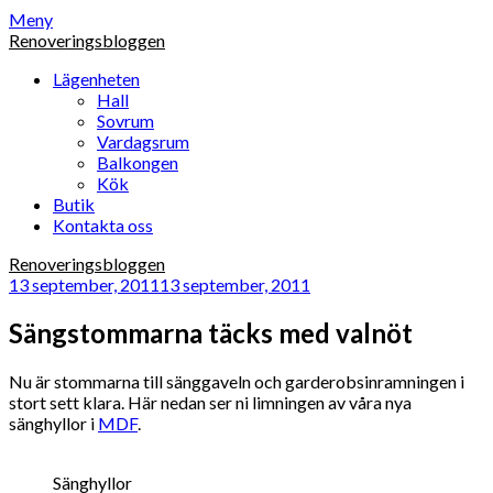
Hoppa
Meny
till
Renoveringsbloggen
innehåll
Lägenheten
Hall
Sovrum
Vardagsrum
Balkongen
Kök
Butik
Kontakta oss
Renoveringsbloggen
13 september, 2011
13 september, 2011
Sängstommarna täcks med valnöt
Nu är stommarna till sänggaveln och garderobsinramningen i
stort sett klara. Här nedan ser ni limningen av våra nya
sänghyllor i
MDF
.
Sänghyllor