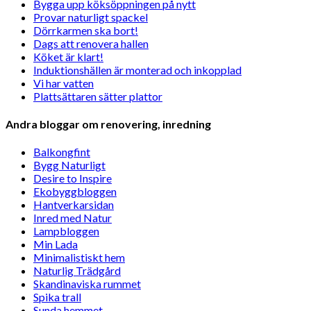
Bygga upp köksöppningen på nytt
Provar naturligt spackel
Dörrkarmen ska bort!
Dags att renovera hallen
Köket är klart!
Induktionshällen är monterad och inkopplad
Vi har vatten
Plattsättaren sätter plattor
Andra bloggar om renovering, inredning
Balkongfint
Bygg Naturligt
Desire to Inspire
Ekobyggbloggen
Hantverkarsidan
Inred med Natur
Lampbloggen
Min Lada
Minimalistiskt hem
Naturlig Trädgård
Skandinaviska rummet
Spika trall
Sunda hemmet